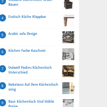
3
Bauen
Esstisch Küche Klappbar
4
Arabic sofa Design
5
Küchen Farbe Kaschmir
6
Outwell Padres Küchentisch
7
Unterschied
Naketano Auf Dem Küchentisch
8
song
Baur Küchentisch Und Stühle
9
Preise