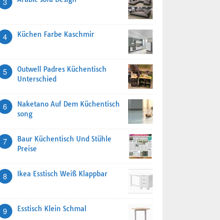
3
Küchen Farbe Kaschmir
4
Outwell Padres Küchentisch
5
Unterschied
Naketano Auf Dem Küchentisch
6
song
Baur Küchentisch Und Stühle
7
Preise
Ikea Esstisch Weiß Klappbar
8
Esstisch Klein Schmal
9