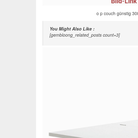
o p couch günstig 30
You Might Also Like :
[gembloong_related_posts count=3]