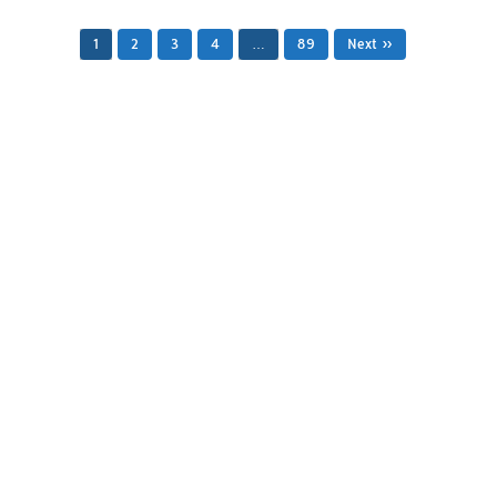
1
2
3
4
…
89
Next »