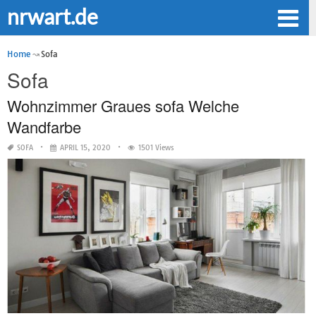
nrwart.de
Home
Sofa
Sofa
Wohnzimmer Graues sofa Welche
Wandfarbe
SOFA
APRIL 15, 2020
1501 Views