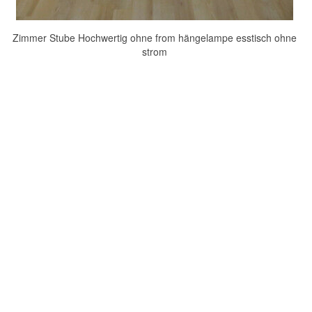
Zimmer Stube Hochwertig ohne from hängelampe esstisch ohne
strom