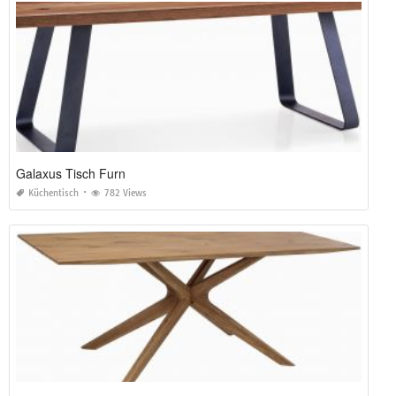
Galaxus Tisch Furn
Küchentisch
782 Views