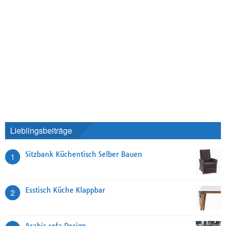
Lieblingsbeiträge
Sitzbank Küchentisch Selber Bauen
1
Esstisch Küche Klappbar
2
Arabic sofa Design