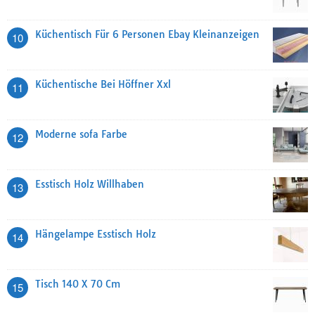
Küchentisch Für 6 Personen Ebay Kleinanzeigen
10
Küchentische Bei Höffner Xxl
11
Moderne sofa Farbe
12
Esstisch Holz Willhaben
13
Hängelampe Esstisch Holz
14
Tisch 140 X 70 Cm
15