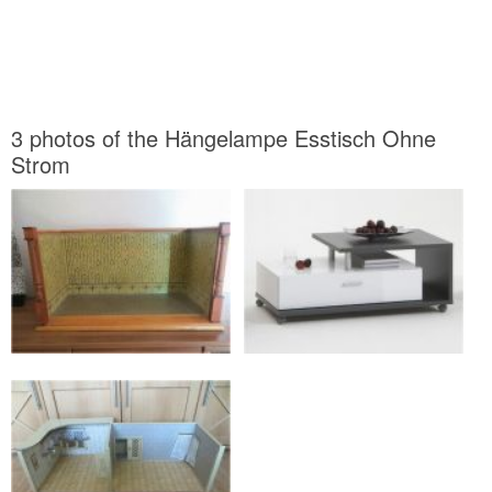
3 photos of the Hängelampe Esstisch Ohne
Strom