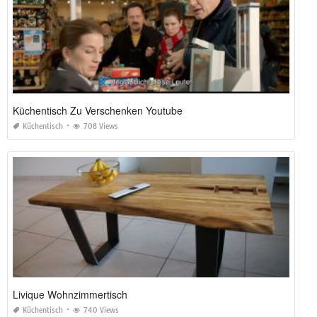
Küchentisch Zu Verschenken Youtube
Küchentisch
708 Views
Livique Wohnzimmertisch
Küchentisch
740 Views