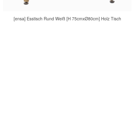
[ensa] Esstisch Rund Weiß [H 75cmxØ80cm] Holz Tisch