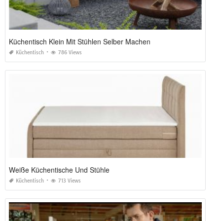
Küchentisch Klein Mit Stühlen Selber Machen
Küchentisch
786 Views
Weiße Küchentische Und Stühle
Küchentisch
713 Views