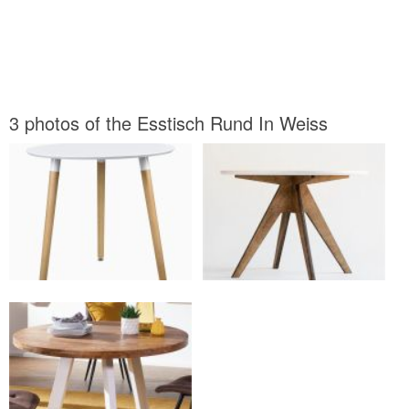
3 photos of the Esstisch Rund In Weiss