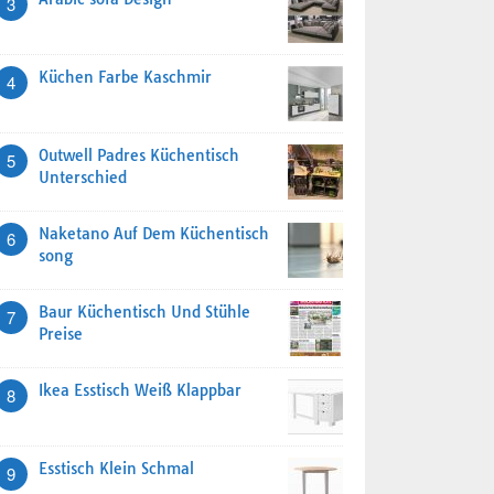
3
Küchen Farbe Kaschmir
4
Outwell Padres Küchentisch
5
Unterschied
Naketano Auf Dem Küchentisch
6
song
Baur Küchentisch Und Stühle
7
Preise
Ikea Esstisch Weiß Klappbar
8
Esstisch Klein Schmal
9