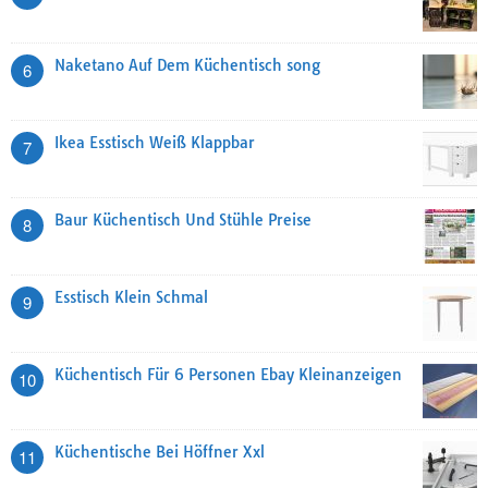
Naketano Auf Dem Küchentisch song
6
Ikea Esstisch Weiß Klappbar
7
Baur Küchentisch Und Stühle Preise
8
Esstisch Klein Schmal
9
Küchentisch Für 6 Personen Ebay Kleinanzeigen
10
Küchentische Bei Höffner Xxl
11