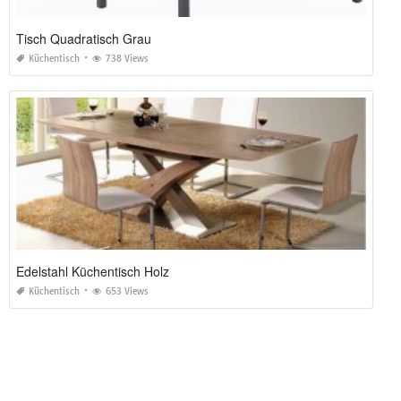
Tisch Quadratisch Grau
Küchentisch
738 Views
Edelstahl Küchentisch Holz
Küchentisch
653 Views