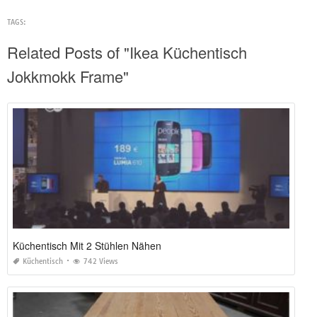
TAGS:
Related Posts of "Ikea Küchentisch
Jokkmokk Frame"
Küchentisch Mit 2 Stühlen Nähen
Küchentisch
742 Views