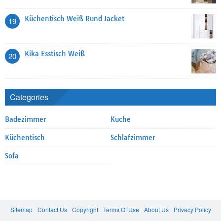
Küchentisch Weiß Rund Jacket
19
Kika Esstisch Weiß
20
Categories
Badezimmer
Kuche
Küchentisch
Schlafzimmer
Sofa
Sitemap
Contact Us
Copyright
Terms Of Use
About Us
Privacy Policy