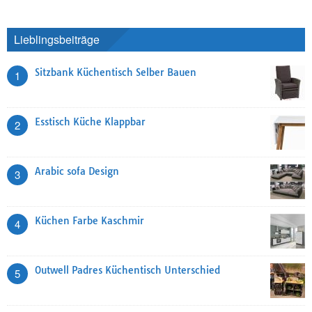
Lieblingsbeiträge
Sitzbank Küchentisch Selber Bauen
1
Esstisch Küche Klappbar
2
Arabic sofa Design
3
Küchen Farbe Kaschmir
4
Outwell Padres Küchentisch Unterschied
5