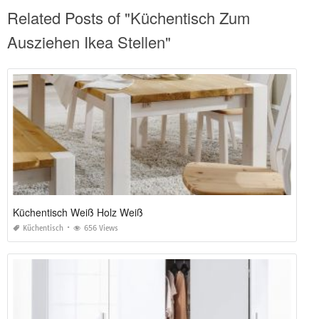
Related Posts of "Küchentisch Zum
Ausziehen Ikea Stellen"
Küchentisch Weiß Holz Weiß
Küchentisch
656 Views