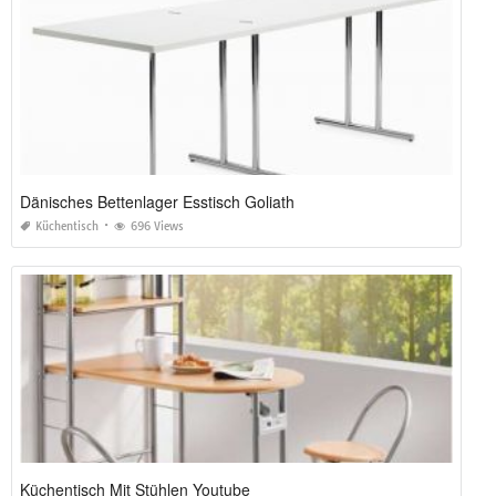
Dänisches Bettenlager Esstisch Goliath
Küchentisch
696 Views
Küchentisch Mit Stühlen Youtube