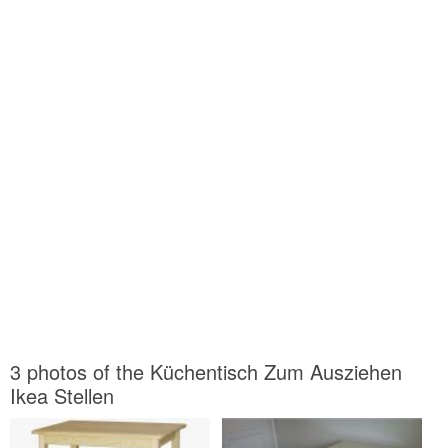
3 photos of the Küchentisch Zum Ausziehen
Ikea Stellen