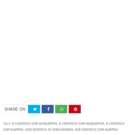
SHARE ON
TAGS:
K CHENTISCH ZUM AUFKLAPPEN
,
K CHENTISCH ZUM AUSKLAPPEN
,
K CHENTISCH
ZUM KLAPPEN
,
KUECHENTISCH ZU VERSCHENKEN
,
KUECHENTISCH ZUM KLAPPEN