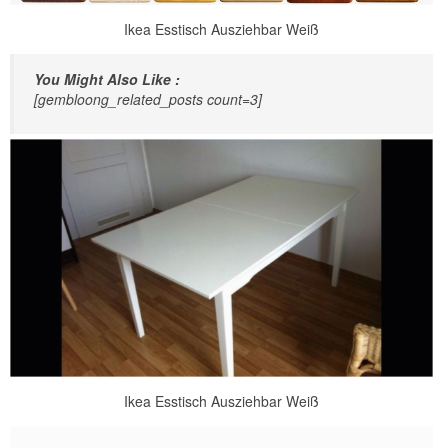
Ikea Esstisch Ausziehbar Weiß
You Might Also Like :
[gembloong_related_posts count=3]
Ikea Esstisch Ausziehbar Weiß