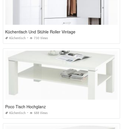
Küchentisch Und Stühle Roller Vintage
Küchentisch
730 Views
Poco Tisch Hochglanz
Küchentisch
688 Views