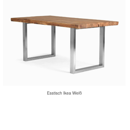
Esstisch Ikea Weiß