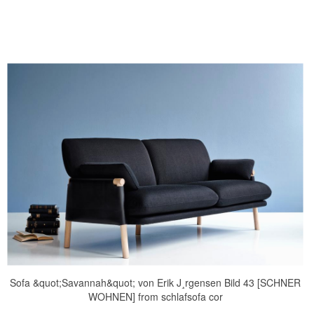
Sofa &quot;Savannah&quot; von Erik J¸rgensen Bild 43 [SCHNER
WOHNEN] from schlafsofa cor