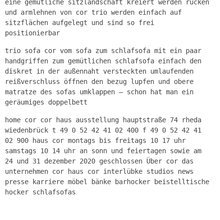
eine gemütliche sitzlandschaft kreiert werden rücken
und armlehnen von cor trio werden einfach auf
sitzflächen aufgelegt und sind so frei
positionierbar
trio sofa cor vom sofa zum schlafsofa mit ein paar
handgriffen zum gemütlichen schlafsofa einfach den
diskret in der außennaht versteckten umlaufenden
reißverschluss öffnen den bezug lupfen und obere
matratze des sofas umklappen – schon hat man ein
geräumiges doppelbett
home cor cor haus ausstellung hauptstraße 74 rheda
wiedenbrück t 49 0 52 42 41 02 400 f 49 0 52 42 41
02 900 haus cor montags bis freitags 10 17 uhr
samstags 10 14 uhr an sonn und feiertagen sowie am
24 und 31 dezember 2020 geschlossen Über cor das
unternehmen cor haus cor interlübke studios news
presse karriere möbel bänke barhocker beistelltische
hocker schlafsofas