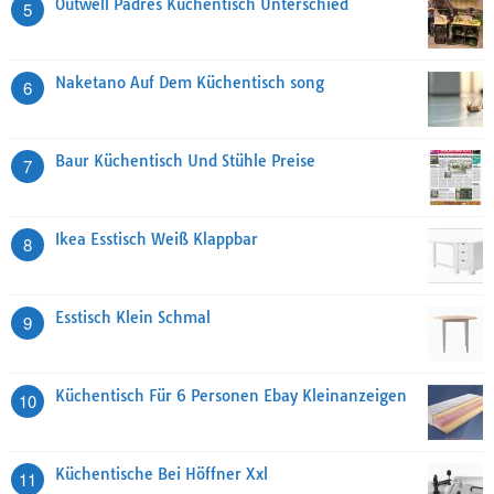
Outwell Padres Küchentisch Unterschied
5
Naketano Auf Dem Küchentisch song
6
Baur Küchentisch Und Stühle Preise
7
Ikea Esstisch Weiß Klappbar
8
Esstisch Klein Schmal
9
Küchentisch Für 6 Personen Ebay Kleinanzeigen
10
Küchentische Bei Höffner Xxl
11