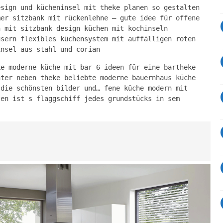
esign und kücheninsel mit theke planen so gestalten
mer sitzbank mit rückenlehne – gute idee für offene
h mit sitzbank design küchen mit kochinseln
usern flexibles küchensystem mit auffälligen roten
insel aus stahl und corian
ke moderne küche mit bar 6 ideen für eine bartheke
nter neben theke beliebte moderne bauernhaus küche
 die schönsten bilder und… fene küche modern mit
ten ist s flaggschiff jedes grundstücks in sem