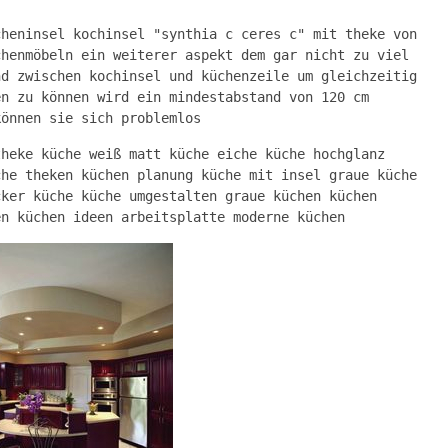
cheninsel kochinsel "synthia c ceres c" mit theke von
chenmöbeln ein weiterer aspekt dem gar nicht zu viel
nd zwischen kochinsel und küchenzeile um gleichzeitig
en zu können wird ein mindestabstand von 120 cm
können sie sich problemlos
theke küche weiß matt küche eiche küche hochglanz
che theken küchen planung küche mit insel graue küche
cker küche küche umgestalten graue küchen küchen
en küchen ideen arbeitsplatte moderne küchen