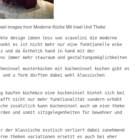
nsel images from Moderne Küche Mit Insel Und Theke
ekte design ideen tess von scavolini die moderne
punkt es ist nicht mehr nur eine funktionelle ecke
tz und da Ästhetik hand in hand mit der
gns immer mehr stauraum und gestaltungsmöglichkeiten
cheninsel musterküchen mit kücheninsel küchen gibt es
l und u form dürften dabei wohl klassischen
ig kaufen küche&co eine kücheninsel bietet sich bei
hafft nicht nur mehr funktionalität sondern erhöht
üche zusätzlich kann kücheninsel auch um eine theke
erden und somit sitzgelegenheiten für bewohner und
ar der klassische esstisch verliert dabei zunehmend
erne theken variationen ersetzt es auch bei eher