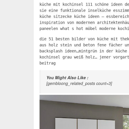
küche mit kochinsel 111 schöne ideen d
sie eine funktionale inselküche esszim
küche sitzecke küche ideen – essbereic
inspiration von modernen architektenhä
paneelen what s hot möbel moderne koch
die 51 besten bilder von küche mit the
aus holz stein und beton fene fächer u
backsplash ideen…mintgrün in der küche
kochinsel grau weiß holz… jener vorgar
beitrag
You Might Also Like :
[gembloong_related_posts count=3]