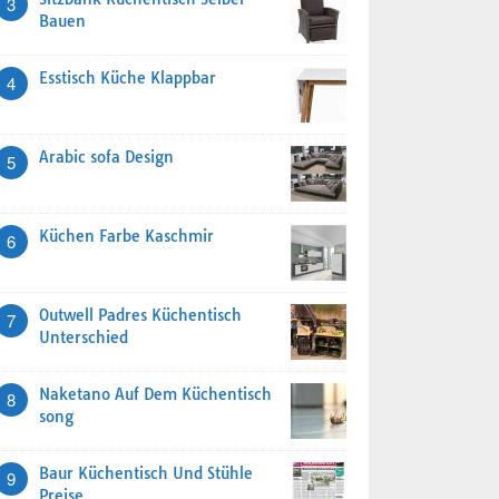
3
Bauen
Esstisch Küche Klappbar
4
Arabic sofa Design
5
Küchen Farbe Kaschmir
6
Outwell Padres Küchentisch
7
Unterschied
Naketano Auf Dem Küchentisch
8
song
Baur Küchentisch Und Stühle
9
Preise