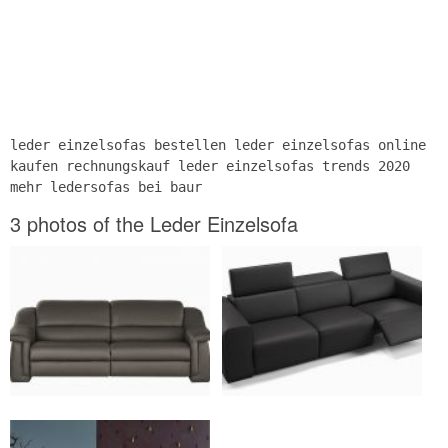
leder einzelsofas bestellen leder einzelsofas online
kaufen rechnungskauf leder einzelsofas trends 2020
mehr ledersofas bei baur
3 photos of the Leder Einzelsofa