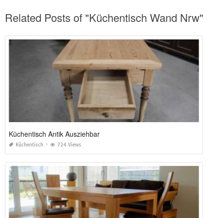
Related Posts of "Küchentisch Wand Nrw"
Küchentisch Antik Ausziehbar
Küchentisch
724 Views