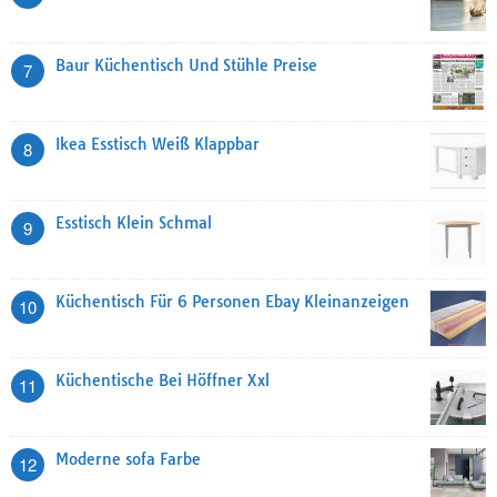
Baur Küchentisch Und Stühle Preise
7
Ikea Esstisch Weiß Klappbar
8
Esstisch Klein Schmal
9
Küchentisch Für 6 Personen Ebay Kleinanzeigen
10
Küchentische Bei Höffner Xxl
11
Moderne sofa Farbe
12