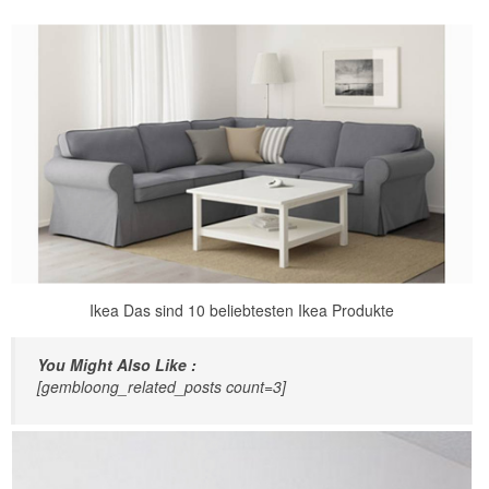
Ikea Das sind 10 beliebtesten Ikea Produkte
You Might Also Like :
[gembloong_related_posts count=3]