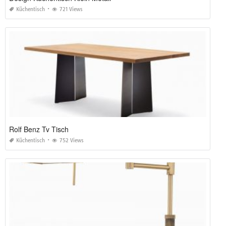
Küchentisch
721 Views
Rolf Benz Tv Tisch
Küchentisch
752 Views