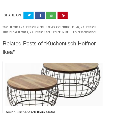
SHARE ON
TAGS:
H FFNER K CHENTISCH KLEIN
,
H FFNER K CHENTISCH RUND
,
K CHENTISCH
AUSZIEHBAR H FFNER
,
K CHENTISCH BEI H FFNER
,
M BEL H FFNER K CHENTISCH
Related Posts of "Küchentisch Höffner
Ikea"
Design Küchentisch Klein Metall