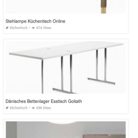
Stehlampe Küchentisch Online
Küchentisch
674 Views
Dänisches Bettenlager Esstisch Goliath
Küchentisch
696 Views