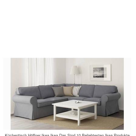
Küchentisch Höffner Ikea Ikea Das Sind 10 Beliebtesten Ikea Produkte