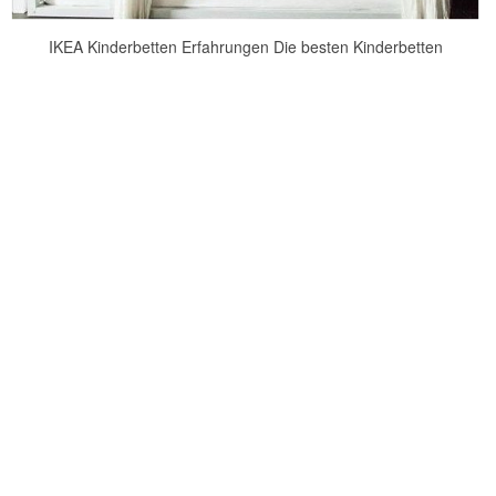
IKEA Kinderbetten Erfahrungen Die besten Kinderbetten