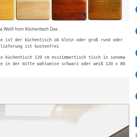
ea Weiß from Küchentisch Das
he ist der küchentisch ob klein oder groß rund oder
nlieferung ist kostenfrei
co küchentisch 120 cm esszimmertisch tisch in sonoma
te in der mitte wahlweise schwarz oder weiß 120 x 80