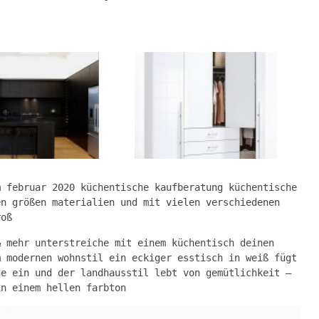
m februar 2020 küchentische kaufberatung küchentische
en größen materialien und mit vielen verschiedenen
roß
& mehr unterstreiche mit einem küchentisch deinen
m modernen wohnstil ein eckiger esstisch in weiß fügt
he ein und der landhausstil lebt von gemütlichkeit –
in einem hellen farbton