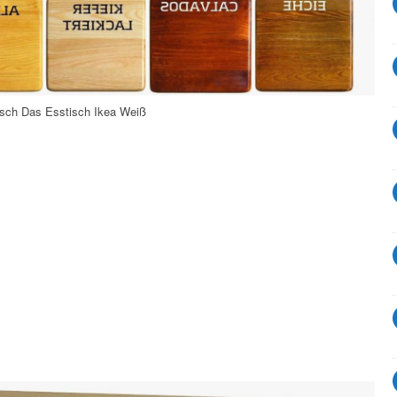
sch Das Esstisch Ikea Weiß