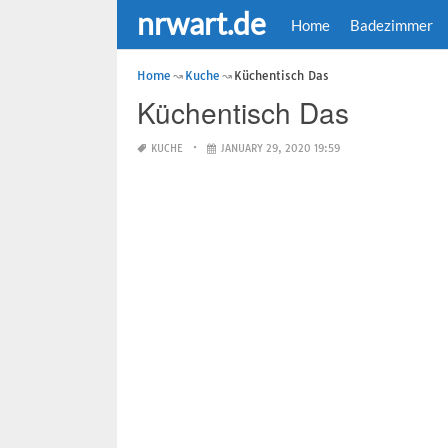
nrwart.de
Home
Badezimmer
Home
Kuche
Küchentisch Das
Küchentisch Das
KUCHE
JANUARY 29, 2020 19:59