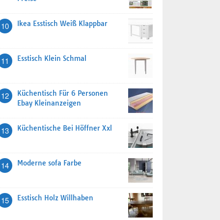
Ikea Esstisch Weiß Klappbar
10
Esstisch Klein Schmal
11
Küchentisch Für 6 Personen
12
Ebay Kleinanzeigen
Küchentische Bei Höffner Xxl
13
Moderne sofa Farbe
14
Esstisch Holz Willhaben
15