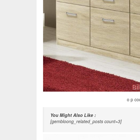
o p co
You Might Also Like :
[gembloong_related_posts count=3]