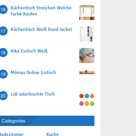
Küchentisch Streichen Welche
16
Farbe Kaufen
Küchentisch Weiß Rund Jacket
17
Kika Esstisch Weiß
18
Mömax Online Esstisch
19
Lidl solarleuchte Tisch
20
Categories
Badezimmer
Kuche