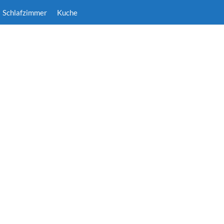
Schlafzimmer
Kuche