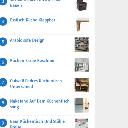
3
Bauen
Esstisch Küche Klappbar
4
Arabic sofa Design
5
Küchen Farbe Kaschmir
6
Outwell Padres Küchentisch
7
Unterschied
Naketano Auf Dem Küchentisch
8
song
Baur Küchentisch Und Stühle
9
Preise