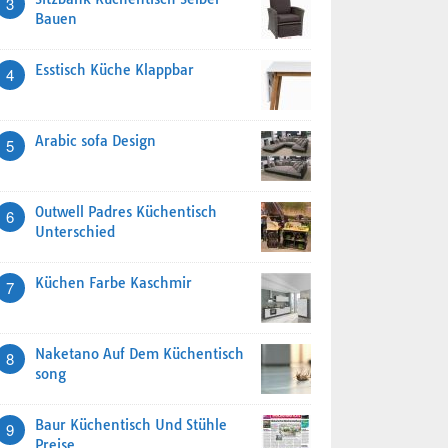
3
Bauen
Esstisch Küche Klappbar
4
Arabic sofa Design
5
Outwell Padres Küchentisch
6
Unterschied
Küchen Farbe Kaschmir
7
Naketano Auf Dem Küchentisch
8
song
Baur Küchentisch Und Stühle
9
Preise