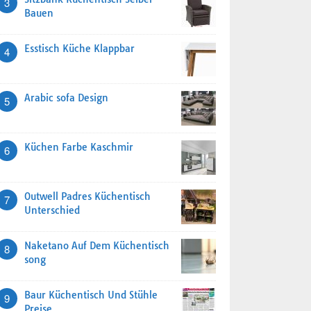
3
Bauen
Esstisch Küche Klappbar
4
Arabic sofa Design
5
Küchen Farbe Kaschmir
6
Outwell Padres Küchentisch
7
Unterschied
Naketano Auf Dem Küchentisch
8
song
Baur Küchentisch Und Stühle
9
Preise