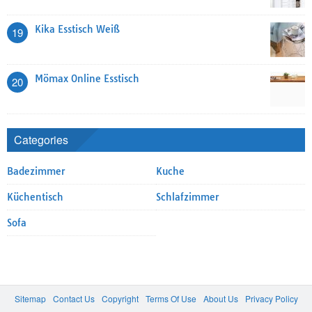
Kika Esstisch Weiß
19
Mömax Online Esstisch
20
Categories
Badezimmer
Kuche
Küchentisch
Schlafzimmer
Sofa
Sitemap
Contact Us
Copyright
Terms Of Use
About Us
Privacy Policy