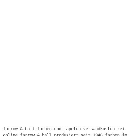
farrow & ball farben und tapeten versandkostenfrei
online farrow & ball produziert seit 1946 farben im