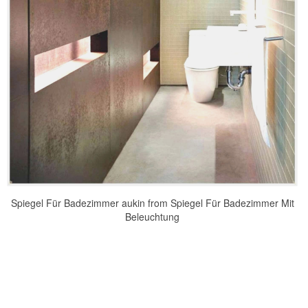
Spiegel Für Badezimmer aukin from Spiegel Für Badezimmer Mit
Beleuchtung