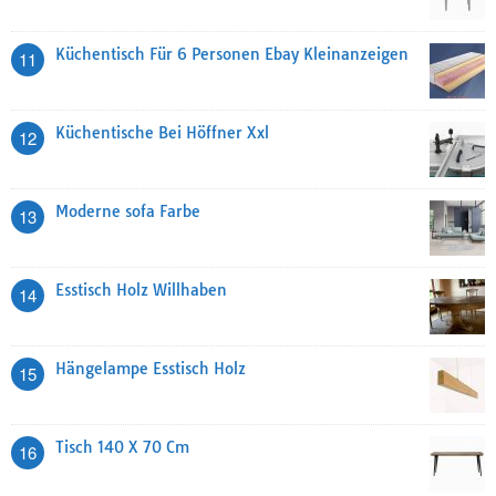
Küchentisch Für 6 Personen Ebay Kleinanzeigen
11
Küchentische Bei Höffner Xxl
12
Moderne sofa Farbe
13
Esstisch Holz Willhaben
14
Hängelampe Esstisch Holz
15
Tisch 140 X 70 Cm
16