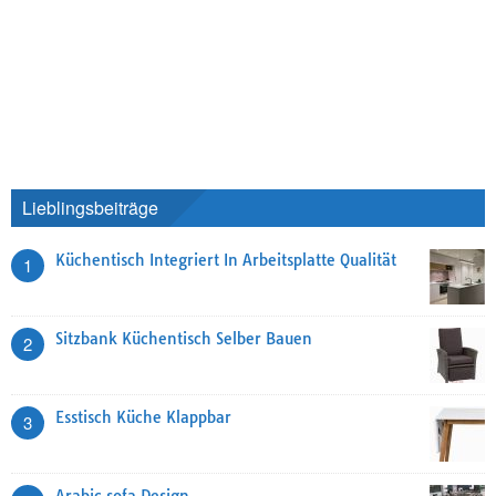
Lieblingsbeiträge
Küchentisch Integriert In Arbeitsplatte Qualität
1
Sitzbank Küchentisch Selber Bauen
2
Esstisch Küche Klappbar
3