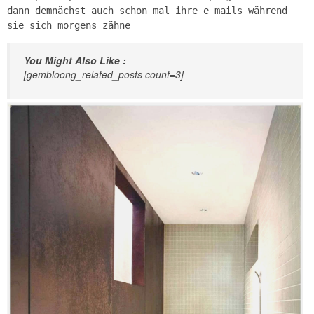
dann demnächst auch schon mal ihre e mails während
sie sich morgens zähne
You Might Also Like :
[gembloong_related_posts count=3]