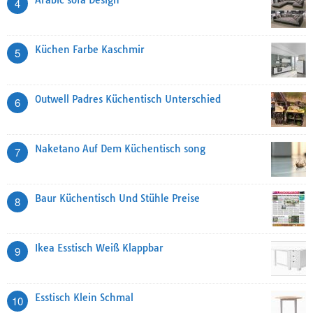
Arabic sofa Design
4
Küchen Farbe Kaschmir
5
Outwell Padres Küchentisch Unterschied
6
Naketano Auf Dem Küchentisch song
7
Baur Küchentisch Und Stühle Preise
8
Ikea Esstisch Weiß Klappbar
9
Esstisch Klein Schmal
10