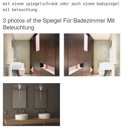
mit einem spiegelschrank oder auch einem badspiegel
mit beleuchtung
3 photos of the Spiegel Für Badezimmer Mit
Beleuchtung