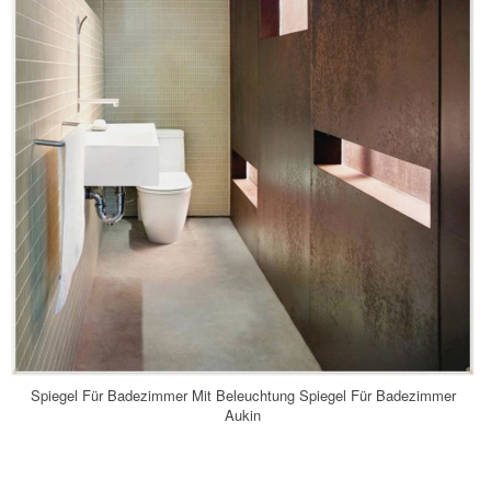
Spiegel Für Badezimmer Mit Beleuchtung Spiegel Für Badezimmer
Aukin