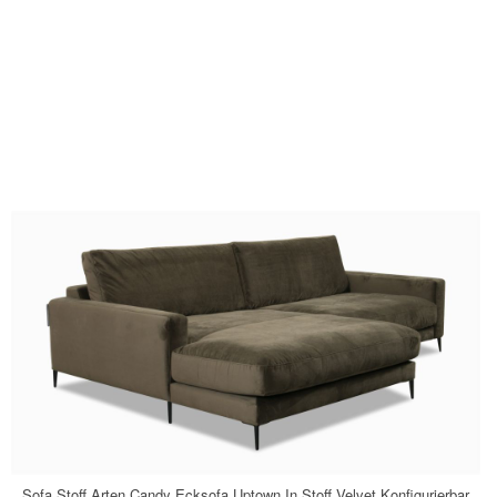
Sofa Stoff Arten Candy Ecksofa Uptown In Stoff Velvet Konfigurierbar