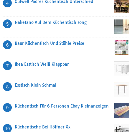
Outwell Padres Küchentisch Unterschied
4
Naketano Auf Dem Küchentisch song
5
Baur Küchentisch Und Stühle Preise
6
Ikea Esstisch Weiß Klappbar
7
Esstisch Klein Schmal
8
Küchentisch Für 6 Personen Ebay Kleinanzeigen
9
Küchentische Bei Höffner Xxl
10