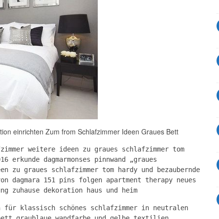
ion einrichten Zum from Schlafzimmer Ideen Graues Bett
fzimmer weitere ideen zu graues schlafzimmer tom
016 erkunde dagmarmonses pinnwand „graues
een zu graues schlafzimmer tom hardy und bezaubernde
von dagmara 151 pins folgen apartment therapy neues
ung zuhause dekoration haus und heim
n für klassisch schönes schlafzimmer in neutralen
bett graublaue wandfarbe und gelbe textilien