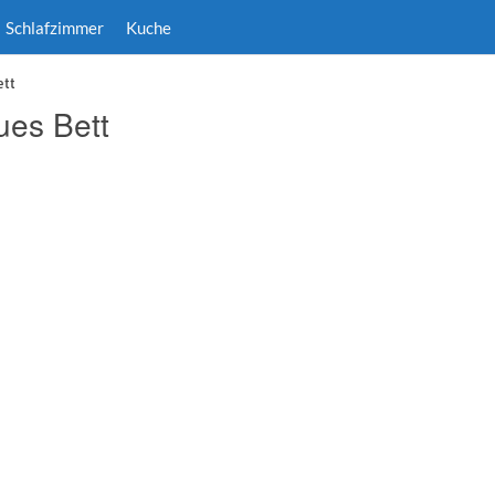
Schlafzimmer
Kuche
ett
ues Bett