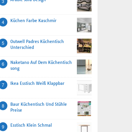
3
Küchen Farbe Kaschmir
4
Outwell Padres Küchentisch
5
Unterschied
Naketano Auf Dem Küchentisch
6
song
Ikea Esstisch Weiß Klappbar
7
Baur Küchentisch Und Stühle
8
Preise
Esstisch Klein Schmal
9