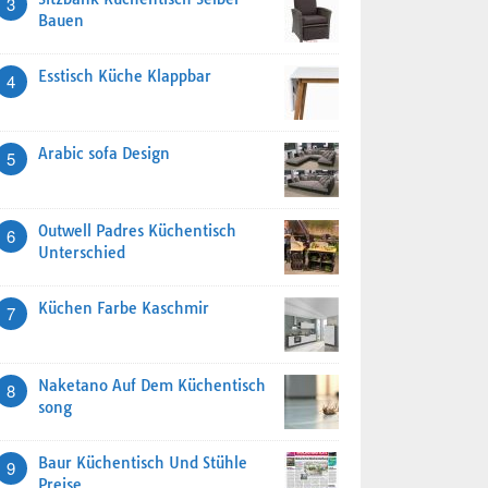
3
Bauen
Esstisch Küche Klappbar
4
Arabic sofa Design
5
Outwell Padres Küchentisch
6
Unterschied
Küchen Farbe Kaschmir
7
Naketano Auf Dem Küchentisch
8
song
Baur Küchentisch Und Stühle
9
Preise