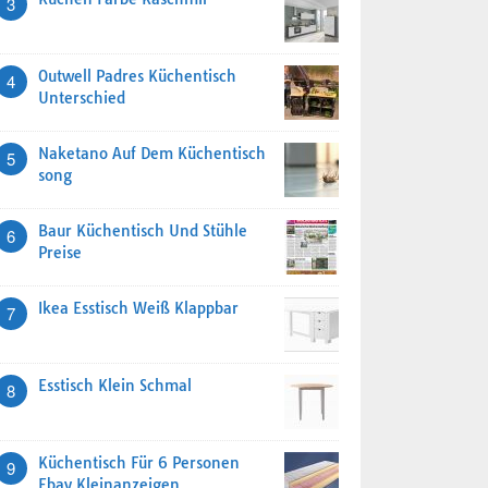
3
Outwell Padres Küchentisch
4
Unterschied
Naketano Auf Dem Küchentisch
5
song
Baur Küchentisch Und Stühle
6
Preise
Ikea Esstisch Weiß Klappbar
7
Esstisch Klein Schmal
8
Küchentisch Für 6 Personen
9
Ebay Kleinanzeigen