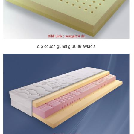
o p couch günstig 3086 aviacia