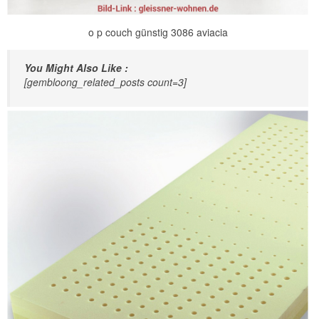
o p couch günstig 3086 aviacia
You Might Also Like :
[gembloong_related_posts count=3]