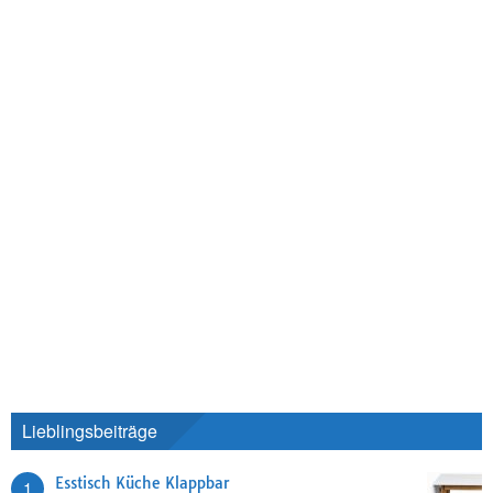
Lieblingsbeiträge
Esstisch Küche Klappbar
1