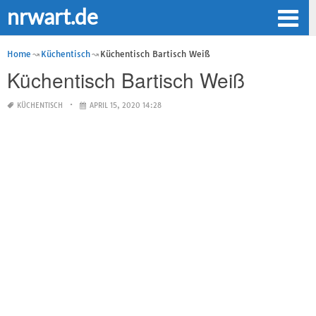
nrwart.de
Home
Küchentisch
Küchentisch Bartisch Weiß
Küchentisch Bartisch Weiß
KÜCHENTISCH
APRIL 15, 2020 14:28