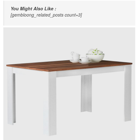
You Might Also Like :
[gembloong_related_posts count=3]