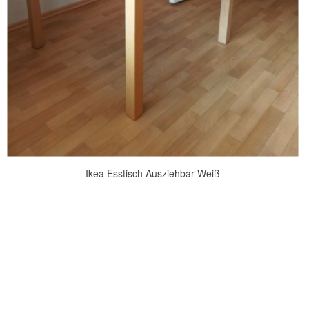
Ikea Esstisch Ausziehbar Weiß