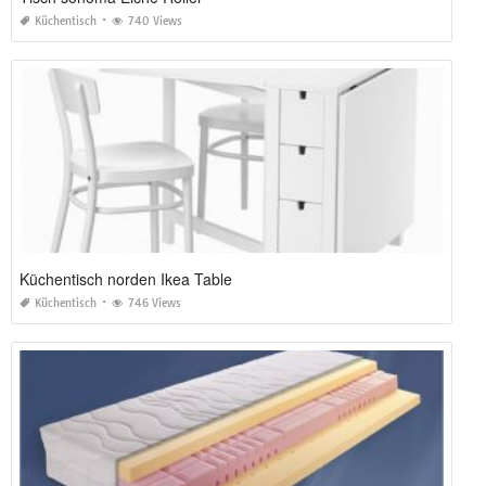
Küchentisch
740 Views
Küchentisch norden Ikea Table
Küchentisch
746 Views