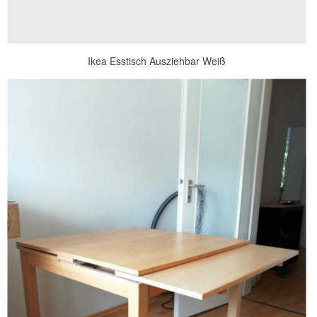
Ikea Esstisch Ausziehbar Weiß