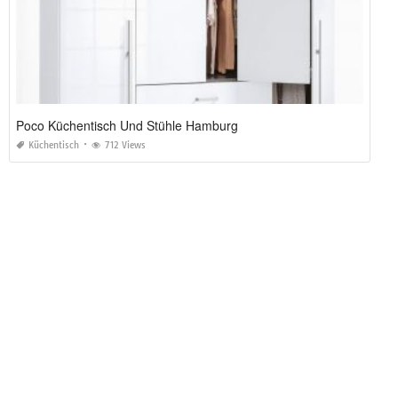
Poco Küchentisch Und Stühle Hamburg
Küchentisch
712 Views