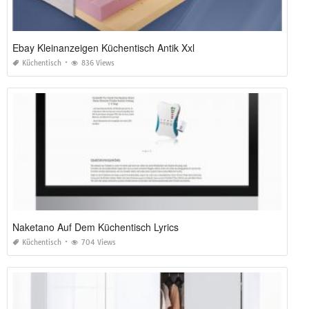
Ebay Kleinanzeigen Küchentisch Antik Xxl
Küchentisch
836 Views
Naketano Auf Dem Küchentisch Lyrics
Küchentisch
704 Views