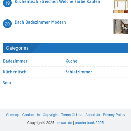
Küchentisch Streichen Welche Farbe Kaufen
19
Dach Badezimmer Modern
20
Categories
Badezimmer
Kuche
Küchentisch
Schlafzimmer
Sofa
Sitemap
Contact Us
Copyright
Terms Of Use
About Us
Privacy Policy
Copyright© 2025 -
nrwart.de
|
prashn bank 2025