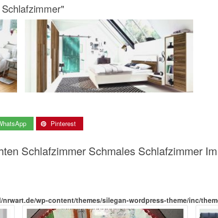
n Schlafzimmer"
WhatsApp
Pinterest
chten Schlafzimmer Schmales Schlafzimmer Im
l/nrwart.de/wp-content/themes/silegan-wordpress-theme/inc/the