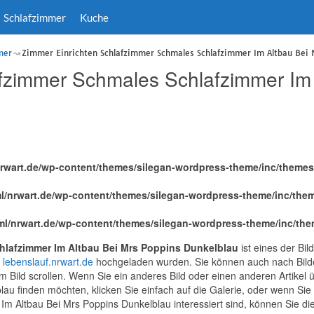
Schlafzimmer
Kuche
mer
Zimmer Einrichten Schlafzimmer Schmales Schlafzimmer Im Altbau Bei 
afzimmer Schmales Schlafzimmer Im 
nrwart.de/wp-content/themes/silegan-wordpress-theme/inc/theme
l/nrwart.de/wp-content/themes/silegan-wordpress-theme/inc/the
ml/nrwart.de/wp-content/themes/silegan-wordpress-theme/inc/th
hlafzimmer Im Altbau Bei Mrs Poppins Dunkelblau
ist eines der Bil
n
lebenslauf.nrwart.de
hochgeladen wurden. Sie können auch nach Bilder
 Bild scrollen. Wenn Sie ein anderes Bild oder einen anderen Artikel
au finden möchten, klicken Sie einfach auf die Galerie, oder wenn Sie
m Altbau Bei Mrs Poppins Dunkelblau interessiert sind, können Sie di