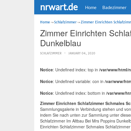
nrwart.de
Home
Badezimmer
Home
Schlafzimmer
Zimmer Einrichten Schlafzim
Zimmer Einrichten Schl
Dunkelblau
SCHLAFZIMMER
JANUARY 04, 2020
Notice
: Undefined index: top in
/var/www/html/
Notice
: Undefined variable: con in
/var/www/htm
Notice
: Undefined index: bottom in
/var/www/ht
Zimmer Einrichten Schlafzimmer Schmales Sc
Sammlungsgalerie in Verbindung stehen und vo
indem Sie nach unten zur Sammlung unter diesem
Schlafzimmer Im Altbau Bei Mrs Poppins Dunkelbl
Einrichten Schlafzimmer Schmales Schlafzimmer I