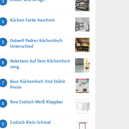
3
Küchen Farbe Kaschmir
4
Outwell Padres Küchentisch
5
Unterschied
Naketano Auf Dem Küchentisch
6
song
Baur Küchentisch Und Stühle
7
Preise
Ikea Esstisch Weiß Klappbar
8
Esstisch Klein Schmal
9