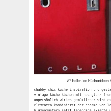
27 Kollektion Küchenideen 
shabby chic küche inspiration und gest
vintage küche küchen mit hochglanz fro
unpersönlich wirken gemütlicher wird e
elementen kombinierst der charme von l
blumenmustern setzt lebendige akzente 