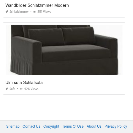
Wandbilder Schlafzimmer Modern
Schlafzimmer
551 Views
Ulm sofa Schlafsofa
Sofa
426 Views
Sitemap
Contact Us
Copyright
Terms Of Use
About Us
Privacy Policy