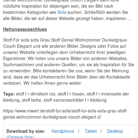
nützliche Inspiration für diejenigen sein, die ein Bild nach
bestimmten Kategorien wie
Sofa
suchen. Schließlich werden Sie
alle Bilder, die wir auf dieser Website gezeigt haben, inspirieren ...
Haftungsausschluss
Stoff Für sofa sofa Grau Stoff Genial Wohnzimmer Dunkelgraue
Couch Elegant und alle anderen Bilder, Designs oder Fotos auf
unserer Website unterliegen dem Urheberrecht ihrer jeweiligen
Eigentümer. Wir holen uns unsere Bilder von anderen Websites,
Suchmaschinen und anderen Quellen, um sie als Inspiration für Sie
zu verwenden. Bitte kontaktieren Sie uns, wenn Sie der Meinung
sind, dass wir das Urheberrecht Ihrer Bilder über die Kontaktseite
verletzen. Wir helfen Ihnen gerne weiter.
Tags:
stoff f r dirndlsch rze, stoff f r hosen, stoff f r innenseite der
kleidung, stoff farbe, stoff namensschilder f r kleidung
https://www.nrwart.de/stoff-fur-sofa/stoff-fur-sofa-sofa-grau-stoff-
genial-wohnzimmer-dunkelgraue-couch-elegant-2/
Download by size:
Handphone
Tablet
Desktop
(Original Size)