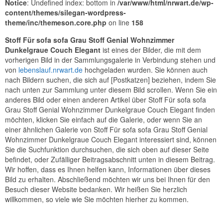
Notice
: Undefined index: bottom in
/var/www/html/nrwart.de/wp-
content/themes/silegan-wordpress-
theme/inc/themeson.core.php
on line
158
Stoff Für sofa sofa Grau Stoff Genial Wohnzimmer
Dunkelgraue Couch Elegant
ist eines der Bilder, die mit dem
vorherigen Bild in der Sammlungsgalerie in Verbindung stehen und
von
lebenslauf.nrwart.de
hochgeladen wurden. Sie können auch
nach Bildern suchen, die sich auf [Postkatzen] beziehen, indem Sie
nach unten zur Sammlung unter diesem Bild scrollen. Wenn Sie ein
anderes Bild oder einen anderen Artikel über Stoff Für sofa sofa
Grau Stoff Genial Wohnzimmer Dunkelgraue Couch Elegant finden
möchten, klicken Sie einfach auf die Galerie, oder wenn Sie an
einer ähnlichen Galerie von Stoff Für sofa sofa Grau Stoff Genial
Wohnzimmer Dunkelgraue Couch Elegant interessiert sind, können
Sie die Suchfunktion durchsuchen, die sich oben auf dieser Seite
befindet, oder Zufälliger Beitragsabschnitt unten in diesem Beitrag.
Wir hoffen, dass es Ihnen helfen kann, Informationen über dieses
Bild zu erhalten. Abschließend möchten wir uns bei Ihnen für den
Besuch dieser Website bedanken. Wir heißen Sie herzlich
willkommen, so viele wie Sie möchten hierher zu kommen.