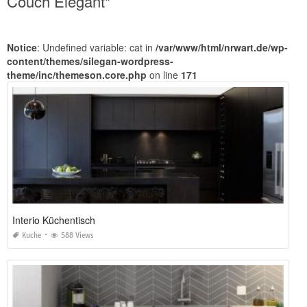
Couch Elegant"
Notice
: Undefined variable: cat in
/var/www/html/nrwart.de/wp-
content/themes/silegan-wordpress-
theme/inc/themeson.core.php
on line
171
Interio Küchentisch
Kuche
588 Views