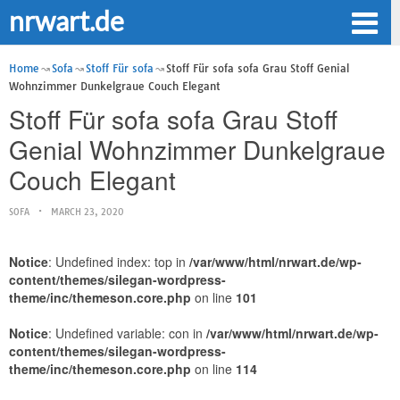
nrwart.de
Home
Sofa
Stoff Für sofa
Stoff Für sofa sofa Grau Stoff Genial
Wohnzimmer Dunkelgraue Couch Elegant
Stoff Für sofa sofa Grau Stoff
Genial Wohnzimmer Dunkelgraue
Couch Elegant
SOFA
MARCH 23, 2020
Notice
: Undefined index: top in
/var/www/html/nrwart.de/wp-
content/themes/silegan-wordpress-
theme/inc/themeson.core.php
on line
101
Notice
: Undefined variable: con in
/var/www/html/nrwart.de/wp-
content/themes/silegan-wordpress-
theme/inc/themeson.core.php
on line
114