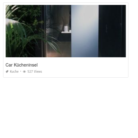
Car Kücheninsel
Kuche
527 Views