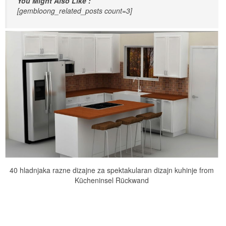
You Might Also Like :
[gembloong_related_posts count=3]
40 hladnjaka razne dizajne za spektakularan dizajn kuhinje from
Kücheninsel Rückwand