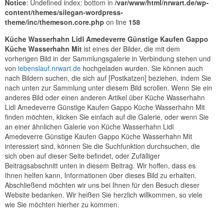
Notice
: Undefined index: bottom in
/var/www/html/nrwart.de/wp-
content/themes/silegan-wordpress-
theme/inc/themeson.core.php
on line
158
Küche Wasserhahn Lidl Amedeverre Günstige Kaufen Gappo
Küche Wasserhahn Mit
ist eines der Bilder, die mit dem
vorherigen Bild in der Sammlungsgalerie in Verbindung stehen und
von
lebenslauf.nrwart.de
hochgeladen wurden. Sie können auch
nach Bildern suchen, die sich auf [Postkatzen] beziehen, indem Sie
nach unten zur Sammlung unter diesem Bild scrollen. Wenn Sie ein
anderes Bild oder einen anderen Artikel über Küche Wasserhahn
Lidl Amedeverre Günstige Kaufen Gappo Küche Wasserhahn Mit
finden möchten, klicken Sie einfach auf die Galerie, oder wenn Sie
an einer ähnlichen Galerie von Küche Wasserhahn Lidl
Amedeverre Günstige Kaufen Gappo Küche Wasserhahn Mit
interessiert sind, können Sie die Suchfunktion durchsuchen, die
sich oben auf dieser Seite befindet, oder Zufälliger
Beitragsabschnitt unten in diesem Beitrag. Wir hoffen, dass es
Ihnen helfen kann, Informationen über dieses Bild zu erhalten.
Abschließend möchten wir uns bei Ihnen für den Besuch dieser
Website bedanken. Wir heißen Sie herzlich willkommen, so viele
wie Sie möchten hierher zu kommen.