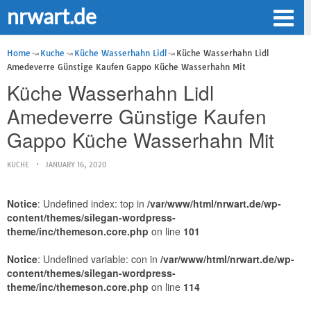
nrwart.de
Home
Kuche
Küche Wasserhahn Lidl
Küche Wasserhahn Lidl
Amedeverre Günstige Kaufen Gappo Küche Wasserhahn Mit
Küche Wasserhahn Lidl
Amedeverre Günstige Kaufen
Gappo Küche Wasserhahn Mit
KUCHE
JANUARY 16, 2020
Notice
: Undefined index: top in
/var/www/html/nrwart.de/wp-
content/themes/silegan-wordpress-
theme/inc/themeson.core.php
on line
101
Notice
: Undefined variable: con in
/var/www/html/nrwart.de/wp-
content/themes/silegan-wordpress-
theme/inc/themeson.core.php
on line
114