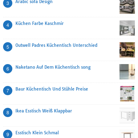
Arabic sofa Design
3
Küchen Farbe Kaschmir
4
Outwell Padres Küchentisch Unterschied
5
Naketano Auf Dem Küchentisch song
6
Baur Küchentisch Und Stühle Preise
7
Ikea Esstisch Weiß Klappbar
8
Esstisch Klein Schmal
9