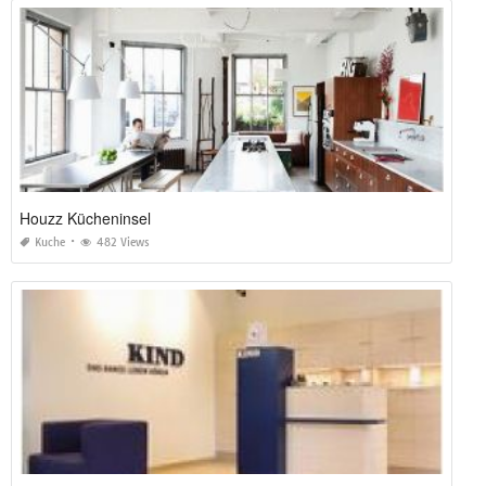
Houzz Kücheninsel
Kuche
482 Views