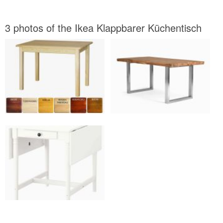
3 photos of the Ikea Klappbarer Küchentisch