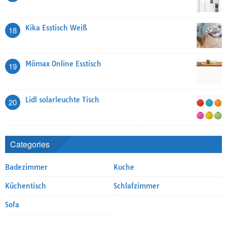
Kika Esstisch Weiß
18
Mömax Online Esstisch
19
Lidl solarleuchte Tisch
20
Categories
Badezimmer
Kuche
Küchentisch
Schlafzimmer
Sofa