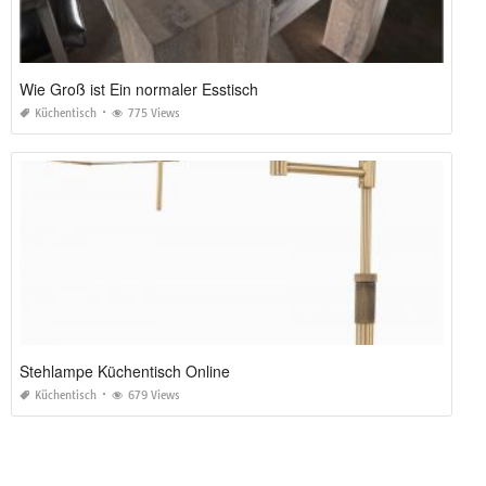
Wie Groß ist Ein normaler Esstisch
Küchentisch
775 Views
Stehlampe Küchentisch Online
Küchentisch
679 Views