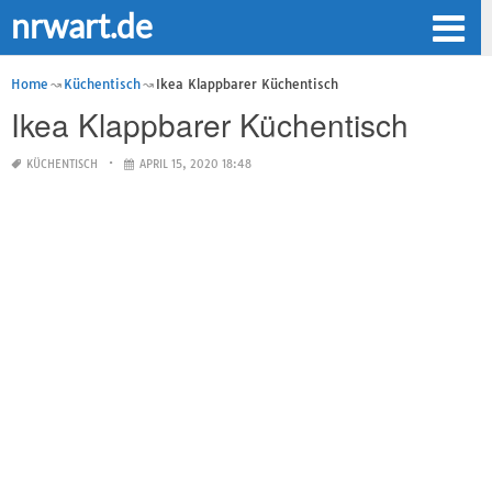
nrwart.de
Home
Küchentisch
Ikea Klappbarer Küchentisch
Ikea Klappbarer Küchentisch
KÜCHENTISCH
APRIL 15, 2020 18:48