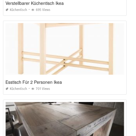
Verstellbarer Küchentisch Ikea
Küchentisch
695 Views
Esstisch Für 2 Personen Ikea
Küchentisch
701 Views