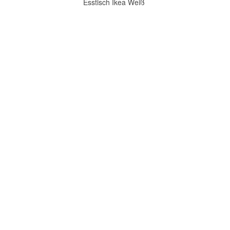
Esstisch Ikea Weiß