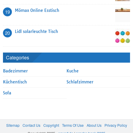
Mömax Online Esstisch
19
Lidl solarleuchte Tisch
20
Categories
Badezimmer
Kuche
Küchentisch
Schlafzimmer
Sofa
Sitemap
Contact Us
Copyright
Terms Of Use
About Us
Privacy Policy