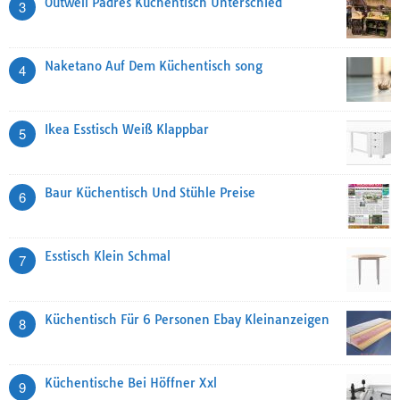
Outwell Padres Küchentisch Unterschied
3
Naketano Auf Dem Küchentisch song
4
Ikea Esstisch Weiß Klappbar
5
Baur Küchentisch Und Stühle Preise
6
Esstisch Klein Schmal
7
Küchentisch Für 6 Personen Ebay Kleinanzeigen
8
Küchentische Bei Höffner Xxl
9