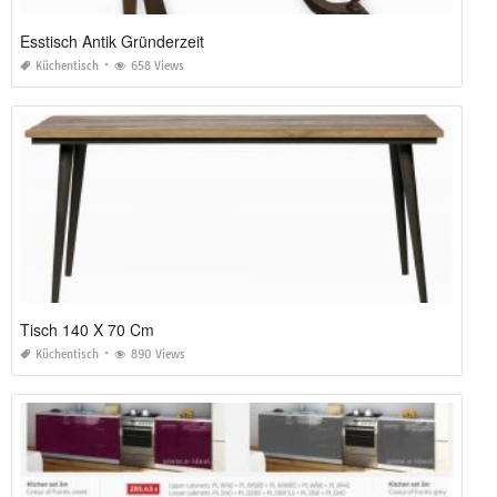
Esstisch Antik Gründerzeit
Küchentisch
658 Views
Tisch 140 X 70 Cm
Küchentisch
890 Views