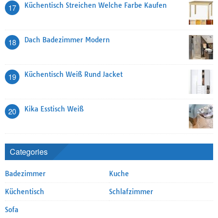
Küchentisch Streichen Welche Farbe Kaufen
17
Dach Badezimmer Modern
18
Küchentisch Weiß Rund Jacket
19
Kika Esstisch Weiß
20
Categories
Badezimmer
Kuche
Küchentisch
Schlafzimmer
Sofa