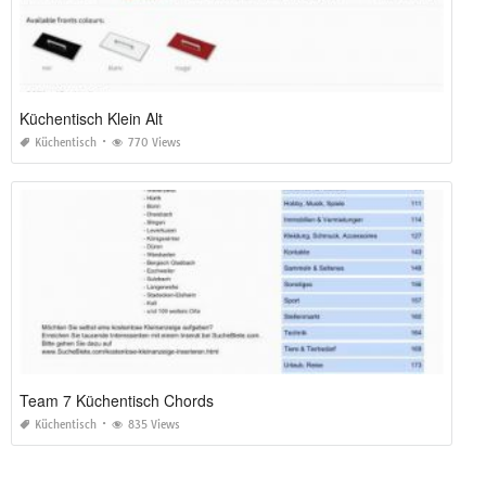
Küchentisch Klein Alt
Küchentisch
770 Views
Team 7 Küchentisch Chords
Küchentisch
835 Views