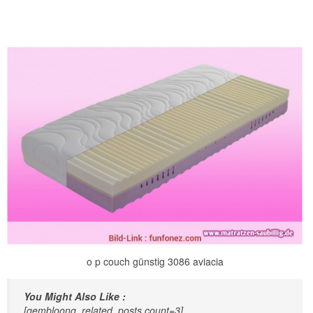
o p couch günstig 3086 aviacia
You Might Also Like :
[gembloong_related_posts count=3]