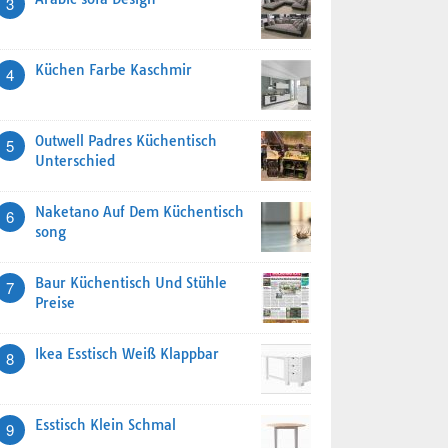
3
Küchen Farbe Kaschmir
4
Outwell Padres Küchentisch
5
Unterschied
Naketano Auf Dem Küchentisch
6
song
Baur Küchentisch Und Stühle
7
Preise
Ikea Esstisch Weiß Klappbar
8
Esstisch Klein Schmal
9