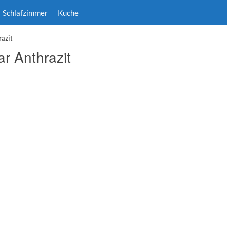
Schlafzimmer
Kuche
razit
r Anthrazit