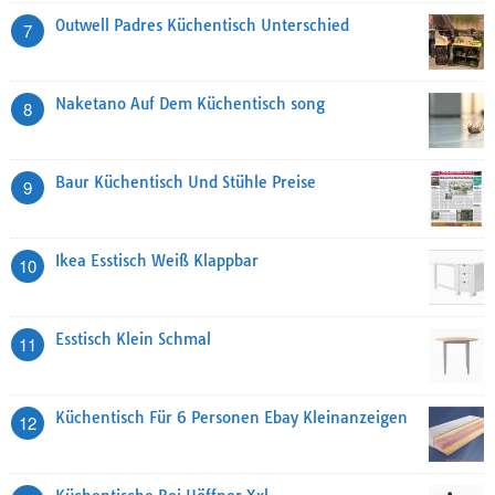
Outwell Padres Küchentisch Unterschied
7
Naketano Auf Dem Küchentisch song
8
Baur Küchentisch Und Stühle Preise
9
Ikea Esstisch Weiß Klappbar
10
Esstisch Klein Schmal
11
Küchentisch Für 6 Personen Ebay Kleinanzeigen
12