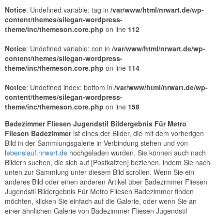
Notice
: Undefined variable: tag in
/var/www/html/nrwart.de/wp-
content/themes/silegan-wordpress-
theme/inc/themeson.core.php
on line
112
Notice
: Undefined variable: con in
/var/www/html/nrwart.de/wp-
content/themes/silegan-wordpress-
theme/inc/themeson.core.php
on line
114
Notice
: Undefined index: bottom in
/var/www/html/nrwart.de/wp-
content/themes/silegan-wordpress-
theme/inc/themeson.core.php
on line
158
Badezimmer Fliesen Jugendstil Bildergebnis Für Metro
Fliesen Badezimmer
ist eines der Bilder, die mit dem vorherigen
Bild in der Sammlungsgalerie in Verbindung stehen und von
lebenslauf.nrwart.de
hochgeladen wurden. Sie können auch nach
Bildern suchen, die sich auf [Postkatzen] beziehen, indem Sie nach
unten zur Sammlung unter diesem Bild scrollen. Wenn Sie ein
anderes Bild oder einen anderen Artikel über Badezimmer Fliesen
Jugendstil Bildergebnis Für Metro Fliesen Badezimmer finden
möchten, klicken Sie einfach auf die Galerie, oder wenn Sie an
einer ähnlichen Galerie von Badezimmer Fliesen Jugendstil