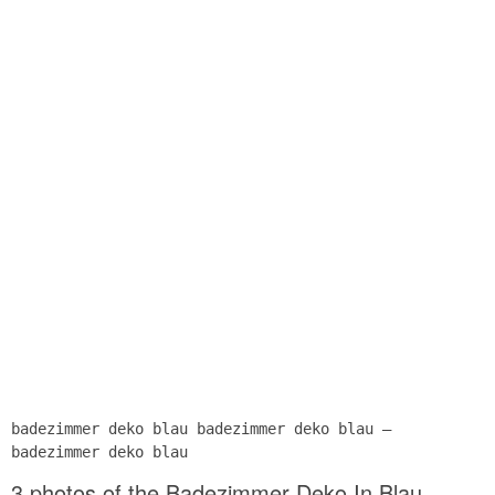
badezimmer deko blau badezimmer deko blau –
badezimmer deko blau
3 photos of the Badezimmer Deko In Blau