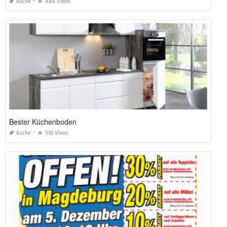
Kuche
484 Views
Bester Küchenboden
Kuche
518 Views