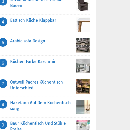
3
Bauen
Esstisch Küche Klappbar
4
Arabic sofa Design
5
Küchen Farbe Kaschmir
6
Outwell Padres Küchentisch
7
Unterschied
Naketano Auf Dem Küchentisch
8
song
Baur Küchentisch Und Stühle
9
Preise